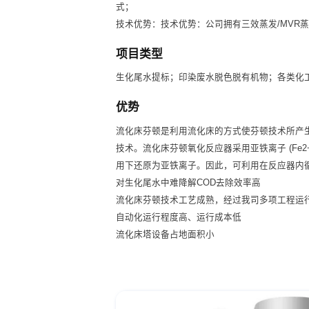
式；
技术优势：技术优势：公司拥有三效蒸发/MV
项目类型
生化尾水提标；印染废水脱色脱有机物；各类化工
优势
流化床芬顿是利用流化床的方式使芬顿技术所产生
技术。流化床芬顿氧化反应器采用亚铁离子 (Fe2
用下还原为亚铁离子。因此，可利用在反应器内
对生化尾水中难降解COD去除效率高
流化床芬顿技术工艺成熟，经过我司多项工程运
自动化运行程度高、运行成本低
流化床塔设备占地面积小