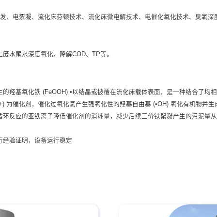
R蒸发、电絮凝、流化床芬顿技术、流化床微电解技术、电催化氧化技术、臭氧深
废水尾水深度氧化，降解COD、TP等。
的羟基氧化铁 (FeOOH) •以结晶或披覆在流化床载体表面，是一种结合了
+) 为催化剂，催化过氧化氢产生强氧化性的羟基自由基 (•OH) 氧化有机物并生
循环反应的亚铁离子降低催化剂的消耗量，减少后续三价铁絮凝产生的污泥量
行经验证明，设备运行稳定