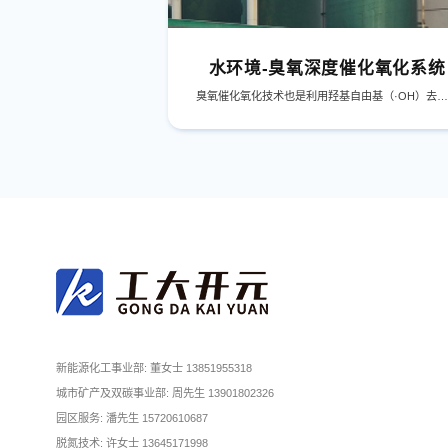
水环境-臭氧深度催化氧化系统
臭氧催化氧化技术也是利用羟基自由基（·OH）去除废水中难降解有机物。臭氧在催化剂的作用下产生羟基自由基（·OH，hydroxyl free radical）的氧化过程，属于高级氧化过程，又称高级氧化技术（advancedoxidation technol- ogy）。
新能源化工事业部: 董女士 13851955318
城市矿产及双碳事业部: 周先生 13901802326
园区服务: 潘先生 15720610687
脱氮技术: 许女士 13645171998