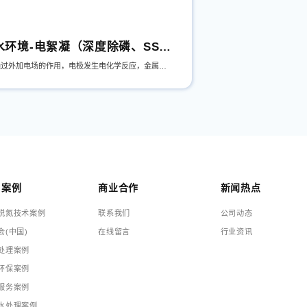
水环境-电絮凝（深度除磷、SS）技术
通过外加电场的作用，电极发生电化学反应，金属阳极产生具有絮凝特性的阳离子（如Fe2+和Al3+等），并在水体中发生水解、聚合，形成一系列氢氧化物或多核羟基络合物，通过吸附、絮凝或沉淀作用去除水体中的污染物的过程。
目案例
商业合作
新闻热点
脱氮技术案例
联系我们
公司动态
会(中国)
在线留言
行业资讯
处理案例
环保案例
服务案例
水处理案例