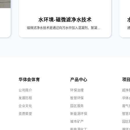
水环境-磁微滤净水技术
磁微滤净水技术是通过向污水中加入混凝剂、絮凝剂和可回收磁粉，污水中污染物质与磁粉凝聚成磁性絮体，提高混凝絮体的比重，从而增加表面负荷，提高污泥沉降速度和出水效果。磁性污泥再通过磁粉回收设备实现磁粉与污泥的分离；分离后的磁粉可以继续回用，参与下一次的絮凝过程，达到循环利用。分离后的污泥浓缩脱水后外运。
华体会体育
产品中心
项
公司简介
环保治理
超净
发展历程
智慧环保
华体
企业文化
园区服务
废气
资质荣誉
新能源环保
智慧
城市矿产
园区
新能源化工
循环